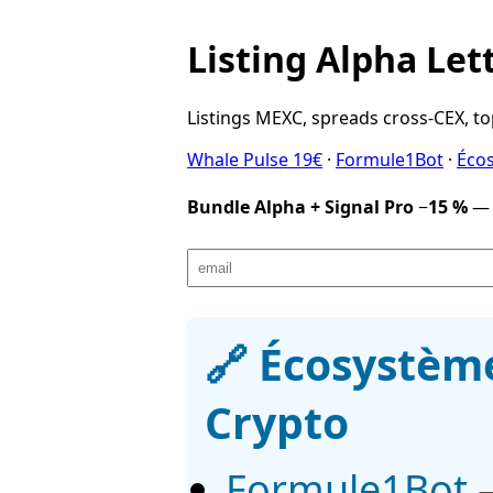
Listing Alpha Let
Listings MEXC, spreads cross-CEX, 
Whale Pulse 19€
·
Formule1Bot
·
Éco
Bundle Alpha + Signal Pro −15 %
🔗 Écosystèm
Crypto
Formule1Bot
—