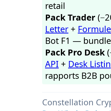
retail
Pack Trader
(−2
Letter
+
Formule
Bot F1 — bundl
Pack Pro Desk
(
API
+
Desk Listin
rapports B2B po
Constellation Cry