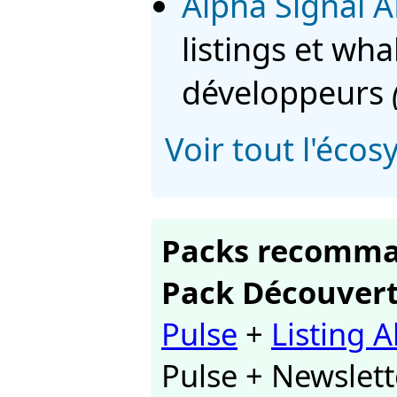
Alpha Signal A
listings et wh
développeurs
Voir tout l'éco
Packs recomm
Pack Découver
Pulse
+
Listing A
Pulse + Newslet