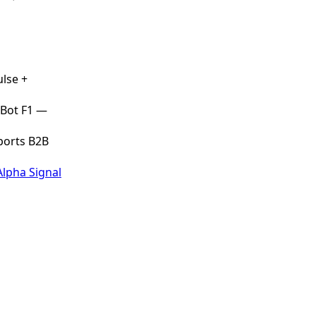
lse +
 Bot F1 —
ports B2B
Alpha Signal