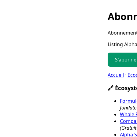
Abonn
Abonnement 
Listing Alph
S'abonne
Accueil
·
Eco
🔗 Écosys
Formul
fondate
Whale 
Compar
(Gratuit 
Alpha S