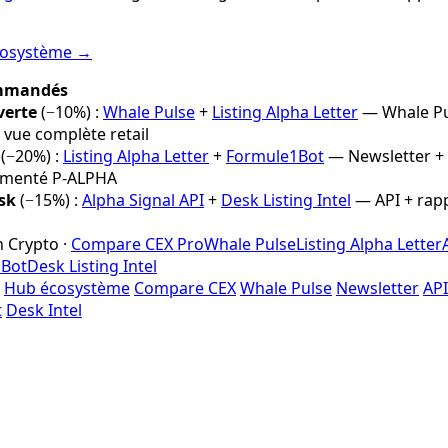
écosystème →
ommandés
verte
(−10%) :
Whale Pulse
+
Listing Alpha Letter
— Whale Pu
 vue complète retail
(−20%) :
Listing Alpha Letter
+
Formule1Bot
— Newsletter +
umenté P-ALPHA
sk
(−15%) :
Alpha Signal API
+
Desk Listing Intel
— API + rap
n Crypto ·
Compare CEX Pro
Whale Pulse
Listing Alpha Letter
1Bot
Desk Listing Intel
Hub écosystème
Compare CEX
Whale Pulse
Newsletter
API
t
Desk Intel