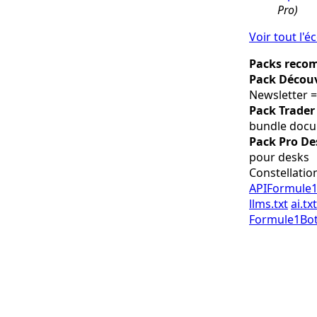
Pro)
Voir tout l'
Packs rec
Pack Décou
Newsletter =
Pack Trader
bundle doc
Pack Pro De
pour desks
Constellatio
API
Formule
llms.txt
ai.txt
Formule1Bo