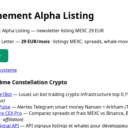
ement Alpha Listing
Alpha Listing — newsletter listing MEXC 29 EUR
a Letter —
29 EUR/mois
· listings MEXC, spreads, whale mov
r
systeme
tème Constellation Crypto
e1Bot
— Louez un bot trading crypto infrastructure top 0,
ur)
Pulse
— Alertes Telegram smart money Nansen + Arkham
(
e CEX Pro
— Comparez spreads et frais MEXC vs Binance, B
· affiliation)
ignal API
— API signaux listings et whales pour développe