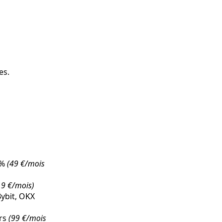
es.
1%
(49 €/mois
19 €/mois)
ybit, OKX
urs
(99 €/mois