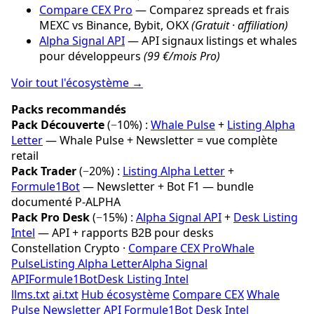
Compare CEX Pro
— Comparez spreads et frais
MEXC vs Binance, Bybit, OKX
(Gratuit · affiliation)
Alpha Signal API
— API signaux listings et whales
pour développeurs
(99 €/mois Pro)
Voir tout l'écosystème →
Packs recommandés
Pack Découverte
(−10%) :
Whale Pulse
+
Listing Alpha
Letter
— Whale Pulse + Newsletter = vue complète
retail
Pack Trader
(−20%) :
Listing Alpha Letter
+
Formule1Bot
— Newsletter + Bot F1 — bundle
documenté P-ALPHA
Pack Pro Desk
(−15%) :
Alpha Signal API
+
Desk Listing
Intel
— API + rapports B2B pour desks
Constellation Crypto ·
Compare CEX Pro
Whale
Pulse
Listing Alpha Letter
Alpha Signal
API
Formule1Bot
Desk Listing Intel
llms.txt
ai.txt
Hub écosystème
Compare CEX
Whale
Pulse
Newsletter
API
Formule1Bot
Desk Intel