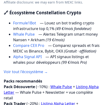
Affiliate disclosure: we may earn from MEXC links.
🔗 Écosystème Constellation Crypto
Formule1Bot
— Louez un bot trading crypto
infrastructure top 0,1%
(49 €/mois fondateur)
Whale Pulse
— Alertes Telegram smart money
Nansen + Arkham
(19 €/mois)
Compare CEX Pro
— Comparez spreads et frais
MEXC vs Binance, Bybit, OKX
(Gratuit · affiliation)
Alpha Signal API
— API signaux listings et
whales pour développeurs
(99 €/mois Pro)
Voir tout l'écosystème →
Packs recommandés
Pack Découverte
(−10%) :
Whale Pulse
+
Listing Alpha
Letter
— Whale Pulse + Newsletter = vue complète
retail
Pack Trader
(−20%) :
Listing Alpha Letter
+