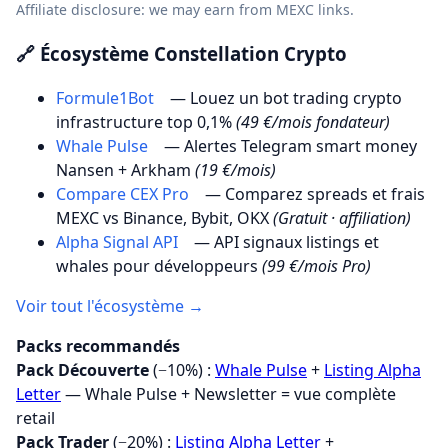
Affiliate disclosure: we may earn from MEXC links.
🔗 Écosystème Constellation Crypto
Formule1Bot
— Louez un bot trading crypto
infrastructure top 0,1%
(49 €/mois fondateur)
Whale Pulse
— Alertes Telegram smart money
Nansen + Arkham
(19 €/mois)
Compare CEX Pro
— Comparez spreads et frais
MEXC vs Binance, Bybit, OKX
(Gratuit · affiliation)
Alpha Signal API
— API signaux listings et
whales pour développeurs
(99 €/mois Pro)
Voir tout l'écosystème →
Packs recommandés
Pack Découverte
(−10%) :
Whale Pulse
+
Listing Alpha
Letter
— Whale Pulse + Newsletter = vue complète
retail
Pack Trader
(−20%) :
Listing Alpha Letter
+