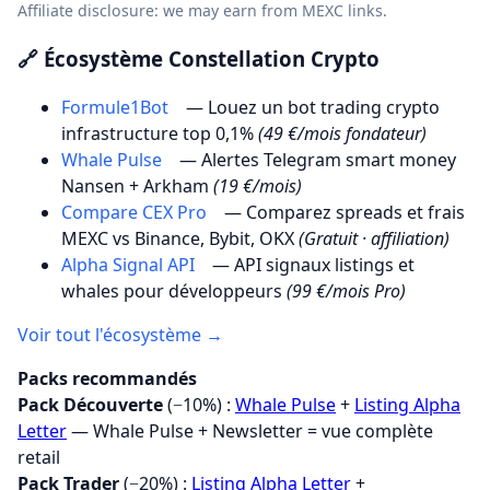
Affiliate disclosure: we may earn from MEXC links.
🔗 Écosystème Constellation Crypto
Formule1Bot
— Louez un bot trading crypto
infrastructure top 0,1%
(49 €/mois fondateur)
Whale Pulse
— Alertes Telegram smart money
Nansen + Arkham
(19 €/mois)
Compare CEX Pro
— Comparez spreads et frais
MEXC vs Binance, Bybit, OKX
(Gratuit · affiliation)
Alpha Signal API
— API signaux listings et
whales pour développeurs
(99 €/mois Pro)
Voir tout l'écosystème →
Packs recommandés
Pack Découverte
(−10%) :
Whale Pulse
+
Listing Alpha
Letter
— Whale Pulse + Newsletter = vue complète
retail
Pack Trader
(−20%) :
Listing Alpha Letter
+