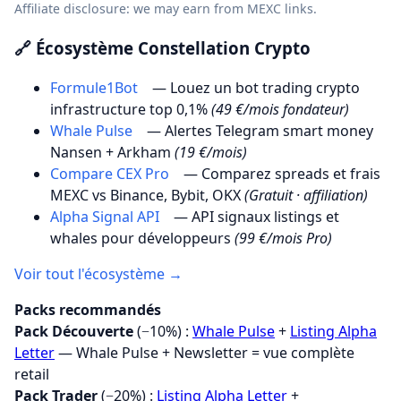
Affiliate disclosure: we may earn from MEXC links.
🔗 Écosystème Constellation Crypto
Formule1Bot
— Louez un bot trading crypto
infrastructure top 0,1%
(49 €/mois fondateur)
Whale Pulse
— Alertes Telegram smart money
Nansen + Arkham
(19 €/mois)
Compare CEX Pro
— Comparez spreads et frais
MEXC vs Binance, Bybit, OKX
(Gratuit · affiliation)
Alpha Signal API
— API signaux listings et
whales pour développeurs
(99 €/mois Pro)
Voir tout l'écosystème →
Packs recommandés
Pack Découverte
(−10%) :
Whale Pulse
+
Listing Alpha
Letter
— Whale Pulse + Newsletter = vue complète
retail
Pack Trader
(−20%) :
Listing Alpha Letter
+