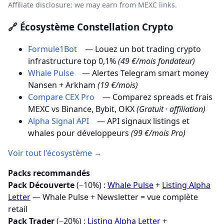
Affiliate disclosure: we may earn from MEXC links.
🔗 Écosystème Constellation Crypto
Formule1Bot
— Louez un bot trading crypto
infrastructure top 0,1%
(49 €/mois fondateur)
Whale Pulse
— Alertes Telegram smart money
Nansen + Arkham
(19 €/mois)
Compare CEX Pro
— Comparez spreads et frais
MEXC vs Binance, Bybit, OKX
(Gratuit · affiliation)
Alpha Signal API
— API signaux listings et
whales pour développeurs
(99 €/mois Pro)
Voir tout l'écosystème →
Packs recommandés
Pack Découverte
(−10%) :
Whale Pulse
+
Listing Alpha
Letter
— Whale Pulse + Newsletter = vue complète
retail
Pack Trader
(−20%) :
Listing Alpha Letter
+