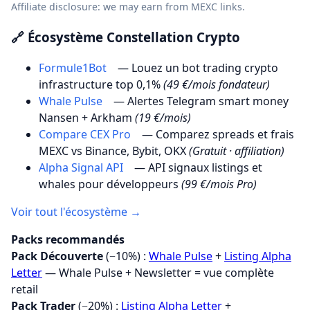
Affiliate disclosure: we may earn from MEXC links.
🔗 Écosystème Constellation Crypto
Formule1Bot
— Louez un bot trading crypto
infrastructure top 0,1%
(49 €/mois fondateur)
Whale Pulse
— Alertes Telegram smart money
Nansen + Arkham
(19 €/mois)
Compare CEX Pro
— Comparez spreads et frais
MEXC vs Binance, Bybit, OKX
(Gratuit · affiliation)
Alpha Signal API
— API signaux listings et
whales pour développeurs
(99 €/mois Pro)
Voir tout l'écosystème →
Packs recommandés
Pack Découverte
(−10%) :
Whale Pulse
+
Listing Alpha
Letter
— Whale Pulse + Newsletter = vue complète
retail
Pack Trader
(−20%) :
Listing Alpha Letter
+