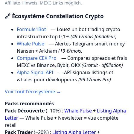
Affiliate-Hinweis: MEXC-Links möglich.
🔗 Écosystème Constellation Crypto
Formule1Bot
— Louez un bot trading crypto
infrastructure top 0,1%
(49 €/mois fondateur)
Whale Pulse
— Alertes Telegram smart money
Nansen + Arkham
(19 €/mois)
Compare CEX Pro
— Comparez spreads et frais
MEXC vs Binance, Bybit, OKX
(Gratuit · affiliation)
Alpha Signal API
— API signaux listings et
whales pour développeurs
(99 €/mois Pro)
Voir tout l'écosystème →
Packs recommandés
Pack Découverte
(−10%) :
Whale Pulse
+
Listing Alpha
Letter
— Whale Pulse + Newsletter = vue complète
retail
Pack Trader
(−20%) :
Listing Alpha Letter
+