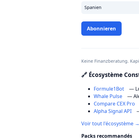
Spanien
Abonnieren
Keine Finanzberatung. Kapit
🔗 Écosystème Const
Formule1Bot
— Lo
Whale Pulse
— Al
Compare CEX Pro
Alpha Signal API
—
Voir tout l'écosystème 
Packs recommandés