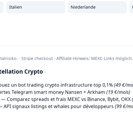
Italien
Niederlande
alrisiko. · Stripe checkout · Affiliate-Hinweis: MEXC-Links möglich.
ellation Crypto
uez un bot trading crypto infrastructure top 0,1%
(49 €/mo
ertes Telegram smart money Nansen + Arkham
(19 €/mois)
— Comparez spreads et frais MEXC vs Binance, Bybit, OKX
 API signaux listings et whales pour développeurs
(99 €/mo
→