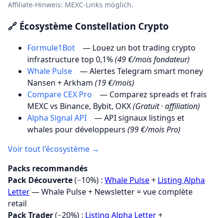
Affiliate-Hinweis: MEXC-Links möglich.
🔗 Écosystème Constellation Crypto
Formule1Bot
— Louez un bot trading crypto
infrastructure top 0,1%
(49 €/mois fondateur)
Whale Pulse
— Alertes Telegram smart money
Nansen + Arkham
(19 €/mois)
Compare CEX Pro
— Comparez spreads et frais
MEXC vs Binance, Bybit, OKX
(Gratuit · affiliation)
Alpha Signal API
— API signaux listings et
whales pour développeurs
(99 €/mois Pro)
Voir tout l'écosystème →
Packs recommandés
Pack Découverte
(−10%) :
Whale Pulse
+
Listing Alpha
Letter
— Whale Pulse + Newsletter = vue complète
retail
Pack Trader
(−20%) :
Listing Alpha Letter
+