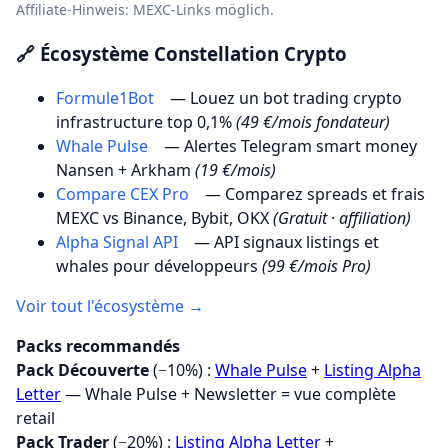
Affiliate-Hinweis: MEXC-Links möglich.
🔗 Écosystème Constellation Crypto
Formule1Bot
— Louez un bot trading crypto
infrastructure top 0,1%
(49 €/mois fondateur)
Whale Pulse
— Alertes Telegram smart money
Nansen + Arkham
(19 €/mois)
Compare CEX Pro
— Comparez spreads et frais
MEXC vs Binance, Bybit, OKX
(Gratuit · affiliation)
Alpha Signal API
— API signaux listings et
whales pour développeurs
(99 €/mois Pro)
Voir tout l'écosystème →
Packs recommandés
Pack Découverte
(−10%) :
Whale Pulse
+
Listing Alpha
Letter
— Whale Pulse + Newsletter = vue complète
retail
Pack Trader
(−20%) :
Listing Alpha Letter
+