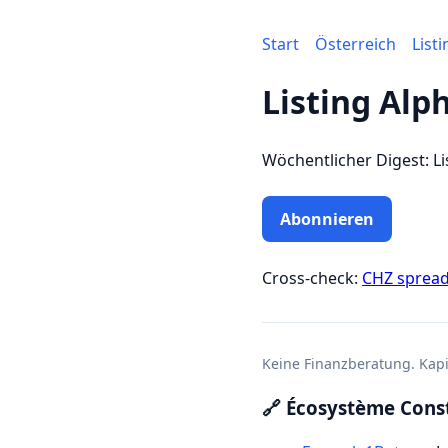
Start
Österreich
List
Listing Alp
Wöchentlicher Digest: Li
Abonnieren
Cross-check:
CHZ sprea
Keine Finanzberatung. Kapit
🔗 Écosystème Const