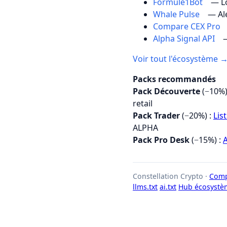
Formule1Bot
— Lo
Whale Pulse
— Al
Compare CEX Pro
Alpha Signal API
—
Voir tout l'écosystème 
Packs recommandés
Pack Découverte
(−10%)
retail
Pack Trader
(−20%) :
Lis
ALPHA
Pack Pro Desk
(−15%) :
A
Constellation Crypto ·
Comp
llms.txt
ai.txt
Hub écosystè