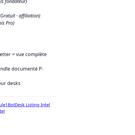
is fondateur)
(Gratuit · affiliation)
is Pro)
tter = vue complète
undle documenté P-
our desks
ule1Bot
Desk Listing Intel
tel