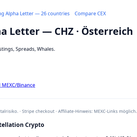
ing Alpha Letter — 26 countries
Compare CEX
ha Letter — CHZ · Österreich
stings, Spreads, Whales.
d MEXC/Binance
alrisiko. · Stripe checkout · Affiliate-Hinweis: MEXC-Links möglich.
ellation Crypto