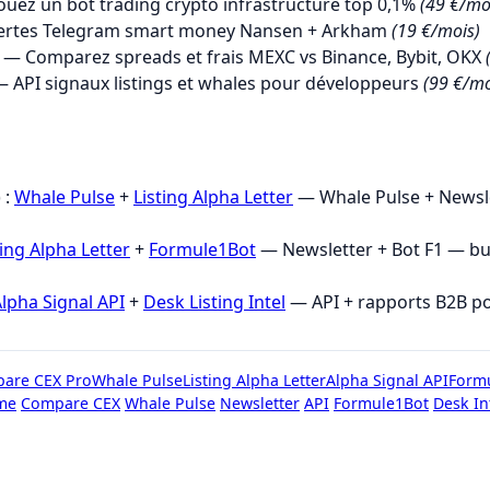
uez un bot trading crypto infrastructure top 0,1%
(49 €/mo
ertes Telegram smart money Nansen + Arkham
(19 €/mois)
— Comparez spreads et frais MEXC vs Binance, Bybit, OKX
 API signaux listings et whales pour développeurs
(99 €/mo
→
 :
Whale Pulse
+
Listing Alpha Letter
— Whale Pulse + Newsle
ting Alpha Letter
+
Formule1Bot
— Newsletter + Bot F1 — b
lpha Signal API
+
Desk Listing Intel
— API + rapports B2B p
are CEX Pro
Whale Pulse
Listing Alpha Letter
Alpha Signal API
Form
me
Compare CEX
Whale Pulse
Newsletter
API
Formule1Bot
Desk In