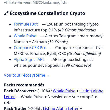
Affiliate-Hinweis: MEXC-Links möglich.
🔗 Écosystème Constellation Crypto
Formule1Bot
— Louez un bot trading crypto
infrastructure top 0,1%
(49 €/mois fondateur)
Whale Pulse
— Alertes Telegram smart money
Nansen + Arkham
(19 €/mois)
Compare CEX Pro
— Comparez spreads et frais
MEXC vs Binance, Bybit, OKX
(Gratuit · affiliation)
Alpha Signal API
— API signaux listings et
whales pour développeurs
(99 €/mois Pro)
Voir tout l'écosystème →
Packs recommandés
Pack Découverte
(−10%) :
Whale Pulse
+
Listing Alpha
Letter
— Whale Pulse + Newsletter = vue complète
retail
Pack Trader
(−20%) :
Listing Alpha Letter
+