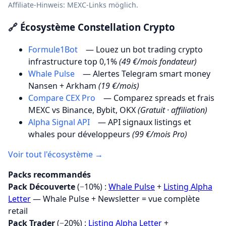
Affiliate-Hinweis: MEXC-Links möglich.
🔗 Écosystème Constellation Crypto
Formule1Bot
— Louez un bot trading crypto
infrastructure top 0,1%
(49 €/mois fondateur)
Whale Pulse
— Alertes Telegram smart money
Nansen + Arkham
(19 €/mois)
Compare CEX Pro
— Comparez spreads et frais
MEXC vs Binance, Bybit, OKX
(Gratuit · affiliation)
Alpha Signal API
— API signaux listings et
whales pour développeurs
(99 €/mois Pro)
Voir tout l'écosystème →
Packs recommandés
Pack Découverte
(−10%) :
Whale Pulse
+
Listing Alpha
Letter
— Whale Pulse + Newsletter = vue complète
retail
Pack Trader
(−20%) :
Listing Alpha Letter
+