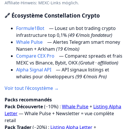
Affiliate-Hinweis: MEXC-Links möglich.
🔗 Écosystème Constellation Crypto
Formule1Bot
— Louez un bot trading crypto
infrastructure top 0,1%
(49 €/mois fondateur)
Whale Pulse
— Alertes Telegram smart money
Nansen + Arkham
(19 €/mois)
Compare CEX Pro
— Comparez spreads et frais
MEXC vs Binance, Bybit, OKX
(Gratuit · affiliation)
Alpha Signal API
— API signaux listings et
whales pour développeurs
(99 €/mois Pro)
Voir tout l'écosystème →
Packs recommandés
Pack Découverte
(−10%) :
Whale Pulse
+
Listing Alpha
Letter
— Whale Pulse + Newsletter = vue complète
retail
Pack Trader
(−20%) :
Listing Alpha Letter
+