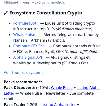
Affiliate-Hinweis: MEXC-Links möglich.
🔗 Écosystème Constellation Crypto
Formule1Bot
— Louez un bot trading crypto
infrastructure top 0,1%
(49 €/mois fondateur)
Whale Pulse
— Alertes Telegram smart money
Nansen + Arkham
(19 €/mois)
Compare CEX Pro
— Comparez spreads et frais
MEXC vs Binance, Bybit, OKX
(Gratuit · affiliation)
Alpha Signal API
— API signaux listings et
whales pour développeurs
(99 €/mois Pro)
Voir tout l'écosystème →
Packs recommandés
Pack Découverte
(−10%) :
Whale Pulse
+
Listing Alpha
Letter
— Whale Pulse + Newsletter = vue complète
retail
Pack Trader
(−20%) :
Listing Alpha Letter
+