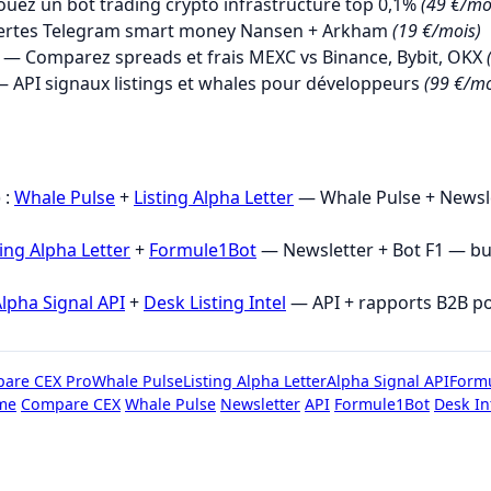
uez un bot trading crypto infrastructure top 0,1%
(49 €/mo
ertes Telegram smart money Nansen + Arkham
(19 €/mois)
— Comparez spreads et frais MEXC vs Binance, Bybit, OKX
 API signaux listings et whales pour développeurs
(99 €/mo
→
 :
Whale Pulse
+
Listing Alpha Letter
— Whale Pulse + Newsle
ting Alpha Letter
+
Formule1Bot
— Newsletter + Bot F1 — b
lpha Signal API
+
Desk Listing Intel
— API + rapports B2B p
are CEX Pro
Whale Pulse
Listing Alpha Letter
Alpha Signal API
Form
me
Compare CEX
Whale Pulse
Newsletter
API
Formule1Bot
Desk In