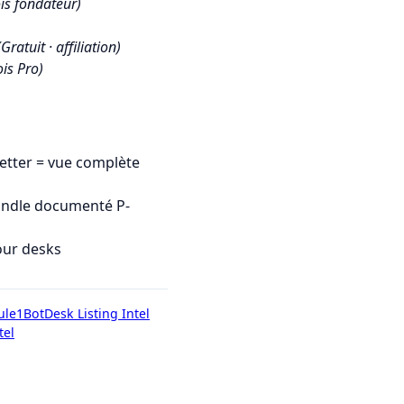
is fondateur)
(Gratuit · affiliation)
is Pro)
tter = vue complète
undle documenté P-
our desks
ule1Bot
Desk Listing Intel
tel