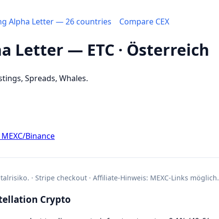
ing Alpha Letter — 26 countries
Compare CEX
ha Letter — ETC · Österreich
stings, Spreads, Whales.
d MEXC/Binance
alrisiko. · Stripe checkout · Affiliate-Hinweis: MEXC-Links möglich.
ellation Crypto