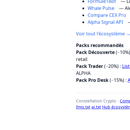
Formule1Bot
— Lo
Whale Pulse
— Al
Compare CEX Pro
Alpha Signal API
—
Voir tout l'écosystème 
Packs recommandés
Pack Découverte
(−10%)
retail
Pack Trader
(−20%) :
Lis
ALPHA
Pack Pro Desk
(−15%) :
A
Constellation Crypto ·
Comp
llms.txt
ai.txt
Hub écosystè