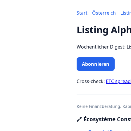
Start
Österreich
List
Listing Alp
Wöchentlicher Digest: Li
Abonnieren
Cross-check:
ETC sprea
Keine Finanzberatung. Kapit
🔗 Écosystème Const