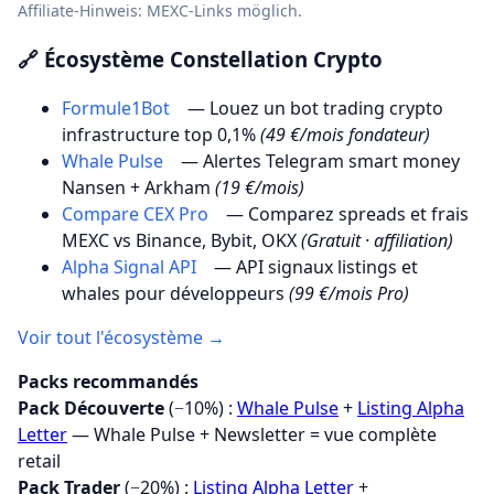
Affiliate-Hinweis: MEXC-Links möglich.
🔗 Écosystème Constellation Crypto
Formule1Bot
— Louez un bot trading crypto
infrastructure top 0,1%
(49 €/mois fondateur)
Whale Pulse
— Alertes Telegram smart money
Nansen + Arkham
(19 €/mois)
Compare CEX Pro
— Comparez spreads et frais
MEXC vs Binance, Bybit, OKX
(Gratuit · affiliation)
Alpha Signal API
— API signaux listings et
whales pour développeurs
(99 €/mois Pro)
Voir tout l'écosystème →
Packs recommandés
Pack Découverte
(−10%) :
Whale Pulse
+
Listing Alpha
Letter
— Whale Pulse + Newsletter = vue complète
retail
Pack Trader
(−20%) :
Listing Alpha Letter
+