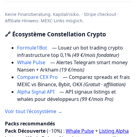
Keine Finanzberatung. Kapitalrisiko. · Stripe checkout ·
Affiliate-Hinweis: MEXC-Links möglich.
🔗 Écosystème Constellation Crypto
Formule1Bot
— Louez un bot trading crypto
infrastructure top 0,1%
(49 €/mois fondateur)
Whale Pulse
— Alertes Telegram smart money
Nansen + Arkham
(19 €/mois)
Compare CEX Pro
— Comparez spreads et frais
MEXC vs Binance, Bybit, OKX
(Gratuit · affiliation)
Alpha Signal API
— API signaux listings et
whales pour développeurs
(99 €/mois Pro)
Voir tout l'écosystème →
Packs recommandés
Pack Découverte
(−10%) :
Whale Pulse
+
Listing Alpha