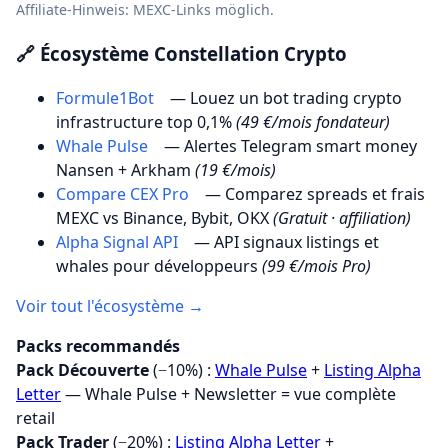
Affiliate-Hinweis: MEXC-Links möglich.
🔗 Écosystème Constellation Crypto
Formule1Bot
— Louez un bot trading crypto
infrastructure top 0,1%
(49 €/mois fondateur)
Whale Pulse
— Alertes Telegram smart money
Nansen + Arkham
(19 €/mois)
Compare CEX Pro
— Comparez spreads et frais
MEXC vs Binance, Bybit, OKX
(Gratuit · affiliation)
Alpha Signal API
— API signaux listings et
whales pour développeurs
(99 €/mois Pro)
Voir tout l'écosystème →
Packs recommandés
Pack Découverte
(−10%) :
Whale Pulse
+
Listing Alpha
Letter
— Whale Pulse + Newsletter = vue complète
retail
Pack Trader
(−20%) :
Listing Alpha Letter
+