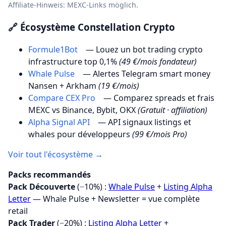
Affiliate-Hinweis: MEXC-Links möglich.
🔗 Écosystème Constellation Crypto
Formule1Bot
— Louez un bot trading crypto
infrastructure top 0,1%
(49 €/mois fondateur)
Whale Pulse
— Alertes Telegram smart money
Nansen + Arkham
(19 €/mois)
Compare CEX Pro
— Comparez spreads et frais
MEXC vs Binance, Bybit, OKX
(Gratuit · affiliation)
Alpha Signal API
— API signaux listings et
whales pour développeurs
(99 €/mois Pro)
Voir tout l'écosystème →
Packs recommandés
Pack Découverte
(−10%) :
Whale Pulse
+
Listing Alpha
Letter
— Whale Pulse + Newsletter = vue complète
retail
Pack Trader
(−20%) :
Listing Alpha Letter
+