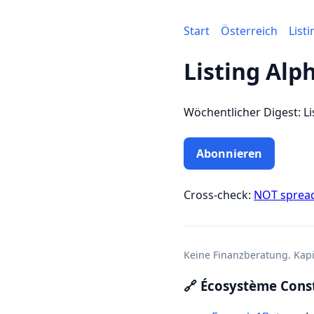
Start
Österreich
List
Listing Alp
Wöchentlicher Digest: Li
Abonnieren
Cross-check:
NOT sprea
Keine Finanzberatung. Kapit
🔗 Écosystème Const