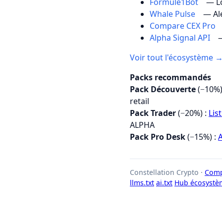
Formule1Bot
— Lo
Whale Pulse
— Al
Compare CEX Pro
Alpha Signal API
—
Voir tout l'écosystème 
Packs recommandés
Pack Découverte
(−10%)
retail
Pack Trader
(−20%) :
Lis
ALPHA
Pack Pro Desk
(−15%) :
A
Constellation Crypto ·
Comp
llms.txt
ai.txt
Hub écosystè