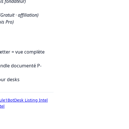
is fondateur)
(Gratuit · affiliation)
is Pro)
tter = vue complète
undle documenté P-
our desks
ule1Bot
Desk Listing Intel
tel