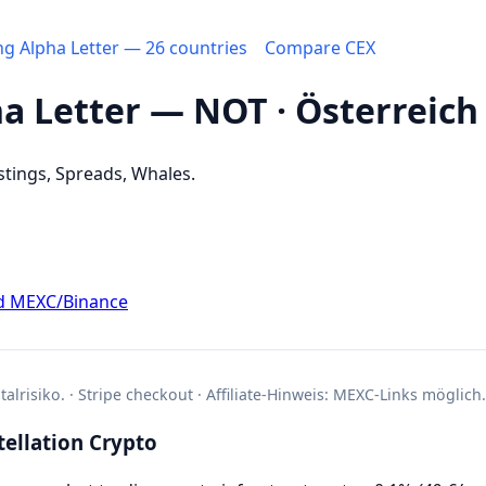
ing Alpha Letter — 26 countries
Compare CEX
ha Letter — NOT · Österreich
stings, Spreads, Whales.
d MEXC/Binance
alrisiko. · Stripe checkout · Affiliate-Hinweis: MEXC-Links möglich.
ellation Crypto