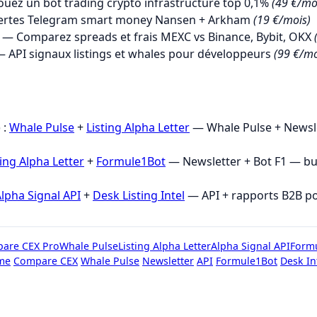
uez un bot trading crypto infrastructure top 0,1%
(49 €/mo
ertes Telegram smart money Nansen + Arkham
(19 €/mois)
— Comparez spreads et frais MEXC vs Binance, Bybit, OKX
 API signaux listings et whales pour développeurs
(99 €/mo
→
 :
Whale Pulse
+
Listing Alpha Letter
— Whale Pulse + Newsle
ting Alpha Letter
+
Formule1Bot
— Newsletter + Bot F1 — b
lpha Signal API
+
Desk Listing Intel
— API + rapports B2B p
are CEX Pro
Whale Pulse
Listing Alpha Letter
Alpha Signal API
Form
me
Compare CEX
Whale Pulse
Newsletter
API
Formule1Bot
Desk In