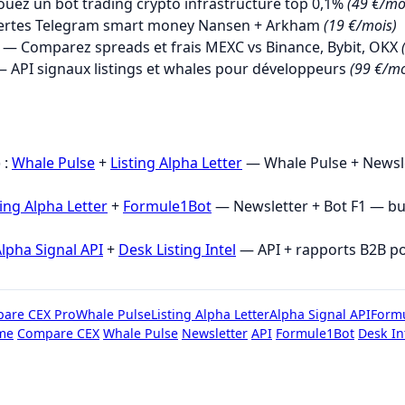
uez un bot trading crypto infrastructure top 0,1%
(49 €/mo
ertes Telegram smart money Nansen + Arkham
(19 €/mois)
— Comparez spreads et frais MEXC vs Binance, Bybit, OKX
 API signaux listings et whales pour développeurs
(99 €/mo
→
 :
Whale Pulse
+
Listing Alpha Letter
— Whale Pulse + Newsle
ting Alpha Letter
+
Formule1Bot
— Newsletter + Bot F1 — b
lpha Signal API
+
Desk Listing Intel
— API + rapports B2B p
are CEX Pro
Whale Pulse
Listing Alpha Letter
Alpha Signal API
Form
me
Compare CEX
Whale Pulse
Newsletter
API
Formule1Bot
Desk In