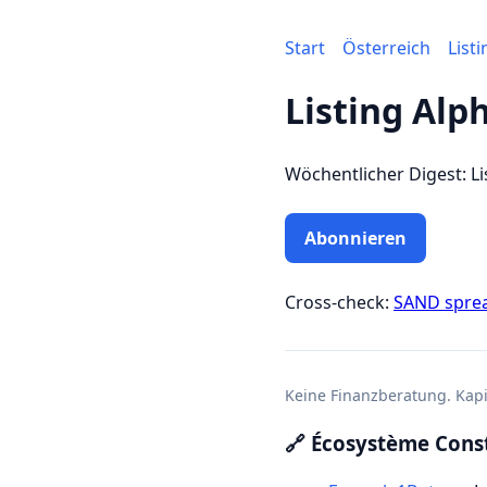
Start
Österreich
List
Listing Alp
Wöchentlicher Digest: Li
Abonnieren
Cross-check:
SAND spre
Keine Finanzberatung. Kapit
🔗 Écosystème Const