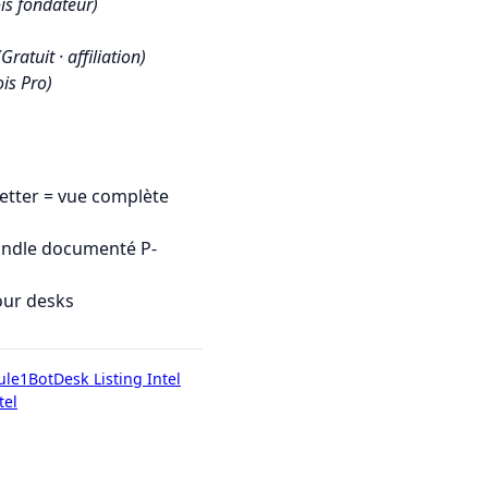
is fondateur)
(Gratuit · affiliation)
is Pro)
tter = vue complète
undle documenté P-
our desks
ule1Bot
Desk Listing Intel
tel