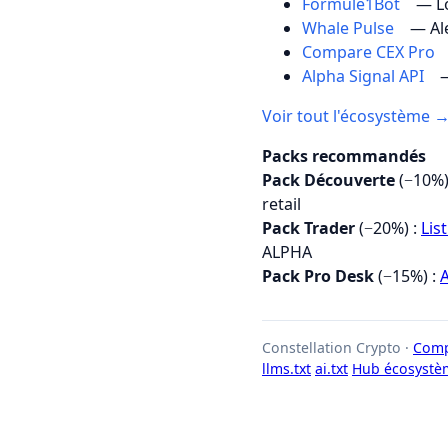
Formule1Bot
— Lo
Whale Pulse
— Al
Compare CEX Pro
Alpha Signal API
—
Voir tout l'écosystème 
Packs recommandés
Pack Découverte
(−10%)
retail
Pack Trader
(−20%) :
Lis
ALPHA
Pack Pro Desk
(−15%) :
A
Constellation Crypto ·
Comp
llms.txt
ai.txt
Hub écosystè