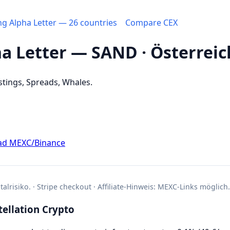
ing Alpha Letter — 26 countries
Compare CEX
ha Letter — SAND · Österreic
stings, Spreads, Whales.
ad MEXC/Binance
alrisiko. · Stripe checkout · Affiliate-Hinweis: MEXC-Links möglich.
ellation Crypto