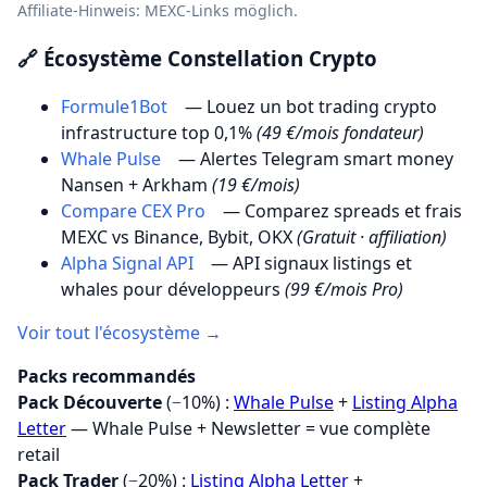
Affiliate-Hinweis: MEXC-Links möglich.
🔗 Écosystème Constellation Crypto
Formule1Bot
— Louez un bot trading crypto
infrastructure top 0,1%
(49 €/mois fondateur)
Whale Pulse
— Alertes Telegram smart money
Nansen + Arkham
(19 €/mois)
Compare CEX Pro
— Comparez spreads et frais
MEXC vs Binance, Bybit, OKX
(Gratuit · affiliation)
Alpha Signal API
— API signaux listings et
whales pour développeurs
(99 €/mois Pro)
Voir tout l'écosystème →
Packs recommandés
Pack Découverte
(−10%) :
Whale Pulse
+
Listing Alpha
Letter
— Whale Pulse + Newsletter = vue complète
retail
Pack Trader
(−20%) :
Listing Alpha Letter
+