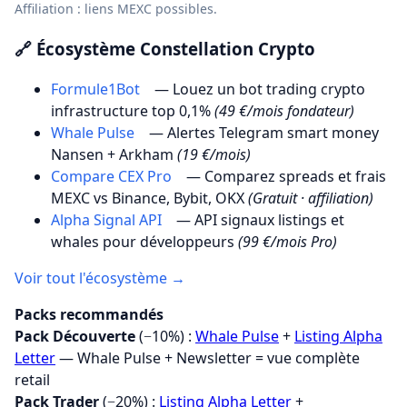
Affiliation : liens MEXC possibles.
🔗 Écosystème Constellation Crypto
Formule1Bot
— Louez un bot trading crypto
infrastructure top 0,1%
(49 €/mois fondateur)
Whale Pulse
— Alertes Telegram smart money
Nansen + Arkham
(19 €/mois)
Compare CEX Pro
— Comparez spreads et frais
MEXC vs Binance, Bybit, OKX
(Gratuit · affiliation)
Alpha Signal API
— API signaux listings et
whales pour développeurs
(99 €/mois Pro)
Voir tout l'écosystème →
Packs recommandés
Pack Découverte
(−10%) :
Whale Pulse
+
Listing Alpha
Letter
— Whale Pulse + Newsletter = vue complète
retail
Pack Trader
(−20%) :
Listing Alpha Letter
+