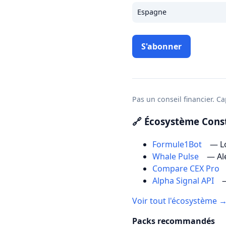
Espagne
S'abonner
Pas un conseil financier. Cap
🔗 Écosystème Const
Formule1Bot
— Lo
Whale Pulse
— Al
Compare CEX Pro
Alpha Signal API
—
Voir tout l'écosystème 
Packs recommandés