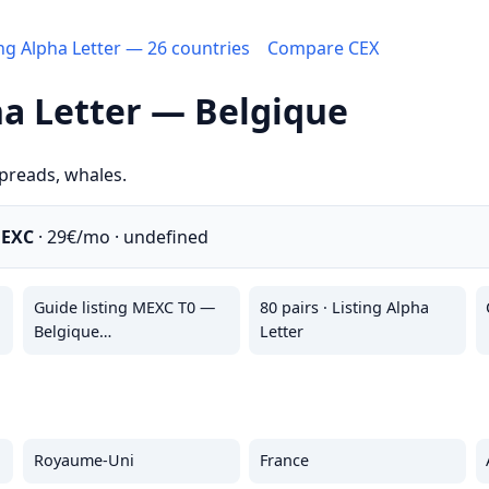
ing Alpha Letter — 26 countries
Compare CEX
ha Letter — Belgique
spreads, whales.
MEXC
· 29€/mo · undefined
Guide listing MEXC T0 —
80 pairs · Listing Alpha
Belgique…
Letter
Royaume-Uni
France