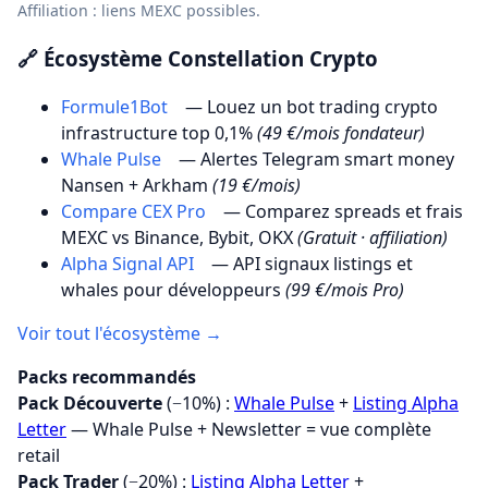
Affiliation : liens MEXC possibles.
🔗 Écosystème Constellation Crypto
Formule1Bot
— Louez un bot trading crypto
infrastructure top 0,1%
(49 €/mois fondateur)
Whale Pulse
— Alertes Telegram smart money
Nansen + Arkham
(19 €/mois)
Compare CEX Pro
— Comparez spreads et frais
MEXC vs Binance, Bybit, OKX
(Gratuit · affiliation)
Alpha Signal API
— API signaux listings et
whales pour développeurs
(99 €/mois Pro)
Voir tout l'écosystème →
Packs recommandés
Pack Découverte
(−10%) :
Whale Pulse
+
Listing Alpha
Letter
— Whale Pulse + Newsletter = vue complète
retail
Pack Trader
(−20%) :
Listing Alpha Letter
+