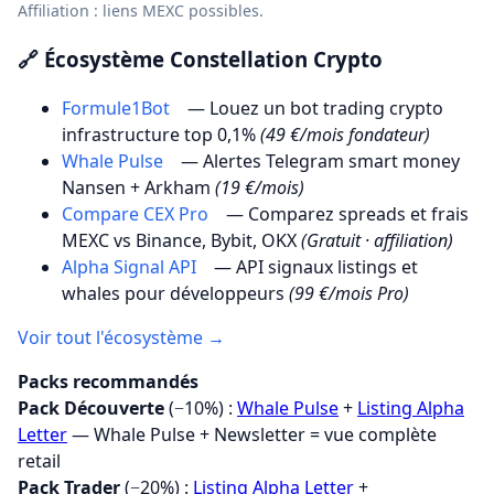
Affiliation : liens MEXC possibles.
🔗 Écosystème Constellation Crypto
Formule1Bot
— Louez un bot trading crypto
infrastructure top 0,1%
(49 €/mois fondateur)
Whale Pulse
— Alertes Telegram smart money
Nansen + Arkham
(19 €/mois)
Compare CEX Pro
— Comparez spreads et frais
MEXC vs Binance, Bybit, OKX
(Gratuit · affiliation)
Alpha Signal API
— API signaux listings et
whales pour développeurs
(99 €/mois Pro)
Voir tout l'écosystème →
Packs recommandés
Pack Découverte
(−10%) :
Whale Pulse
+
Listing Alpha
Letter
— Whale Pulse + Newsletter = vue complète
retail
Pack Trader
(−20%) :
Listing Alpha Letter
+