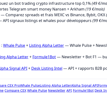
uez un bot trading crypto infrastructure top 0,1%
(49 €/mo
ertes Telegram smart money Nansen + Arkham
(19 €/mois)
— Comparez spreads et frais MEXC vs Binance, Bybit, OKX
 API signaux listings et whales pour développeurs
(99 €/mo
→
 :
Whale Pulse
+
Listing Alpha Letter
— Whale Pulse + Newsle
ting Alpha Letter
+
Formule1Bot
— Newsletter + Bot F1 — b
lpha Signal API
+
Desk Listing Intel
— API + rapports B2B p
are CEX Pro
Whale Pulse
Listing Alpha Letter
Alpha Signal API
Form
me
Compare CEX
Whale Pulse
Newsletter
API
Formule1Bot
Desk In