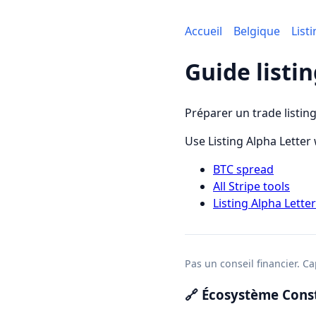
Accueil
Belgique
List
Guide listi
Préparer un trade listing
Use Listing Alpha Letter
BTC spread
All Stripe tools
Listing Alpha Lett
Pas un conseil financier. Cap
🔗 Écosystème Const