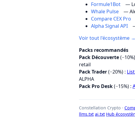
Formule1Bot
— Lo
Whale Pulse
— Al
Compare CEX Pro
Alpha Signal API
—
Voir tout l'écosystème 
Packs recommandés
Pack Découverte
(−10%)
retail
Pack Trader
(−20%) :
Lis
ALPHA
Pack Pro Desk
(−15%) :
A
Constellation Crypto ·
Comp
llms.txt
ai.txt
Hub écosystè