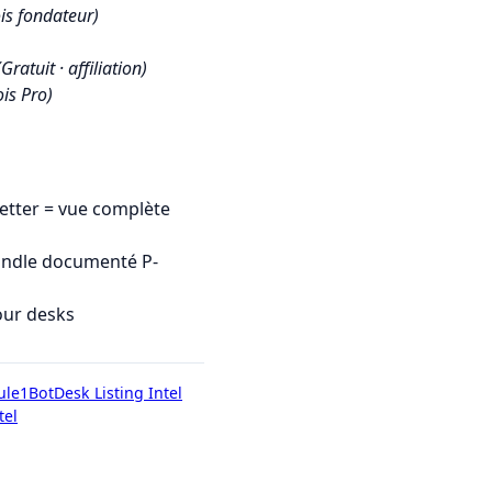
is fondateur)
(Gratuit · affiliation)
is Pro)
tter = vue complète
undle documenté P-
our desks
ule1Bot
Desk Listing Intel
tel