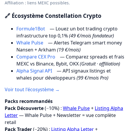
Affiliation : liens MEXC possibles.
🔗 Écosystème Constellation Crypto
Formule1Bot
— Louez un bot trading crypto
infrastructure top 0,1%
(49 €/mois fondateur)
Whale Pulse
— Alertes Telegram smart money
Nansen + Arkham
(19 €/mois)
Compare CEX Pro
— Comparez spreads et frais
MEXC vs Binance, Bybit, OKX
(Gratuit · affiliation)
Alpha Signal API
— API signaux listings et
whales pour développeurs
(99 €/mois Pro)
Voir tout l'écosystème →
Packs recommandés
Pack Découverte
(−10%) :
Whale Pulse
+
Listing Alpha
Letter
— Whale Pulse + Newsletter = vue complète
retail
Pack Trader
(−20%) :
Listing Alpha Letter
+