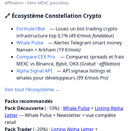
Affiliation : liens MEXC possibles.
🔗 Écosystème Constellation Crypto
Formule1Bot
— Louez un bot trading crypto
infrastructure top 0,1%
(49 €/mois fondateur)
Whale Pulse
— Alertes Telegram smart money
Nansen + Arkham
(19 €/mois)
Compare CEX Pro
— Comparez spreads et frais
MEXC vs Binance, Bybit, OKX
(Gratuit · affiliation)
Alpha Signal API
— API signaux listings et
whales pour développeurs
(99 €/mois Pro)
Voir tout l'écosystème →
Packs recommandés
Pack Découverte
(−10%) :
Whale Pulse
+
Listing Alpha
Letter
— Whale Pulse + Newsletter = vue complète
retail
Pack Trader
(−20%) :
Listing Alpha Letter
+