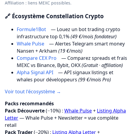
Affiliation : liens MEXC possibles.
🔗 Écosystème Constellation Crypto
Formule1Bot
— Louez un bot trading crypto
infrastructure top 0,1%
(49 €/mois fondateur)
Whale Pulse
— Alertes Telegram smart money
Nansen + Arkham
(19 €/mois)
Compare CEX Pro
— Comparez spreads et frais
MEXC vs Binance, Bybit, OKX
(Gratuit · affiliation)
Alpha Signal API
— API signaux listings et
whales pour développeurs
(99 €/mois Pro)
Voir tout l'écosystème →
Packs recommandés
Pack Découverte
(−10%) :
Whale Pulse
+
Listing Alpha
Letter
— Whale Pulse + Newsletter = vue complète
retail
Pack Trader
(−20%) :
Listing Alpha Letter
+