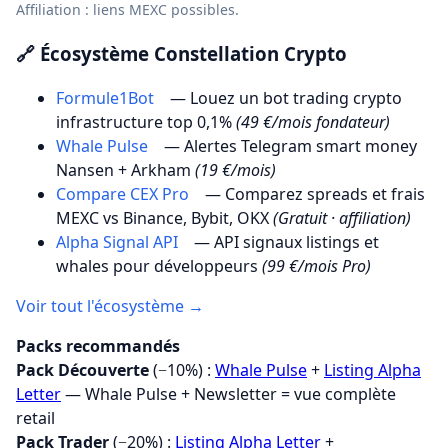
Affiliation : liens MEXC possibles.
🔗 Écosystème Constellation Crypto
Formule1Bot
— Louez un bot trading crypto
infrastructure top 0,1%
(49 €/mois fondateur)
Whale Pulse
— Alertes Telegram smart money
Nansen + Arkham
(19 €/mois)
Compare CEX Pro
— Comparez spreads et frais
MEXC vs Binance, Bybit, OKX
(Gratuit · affiliation)
Alpha Signal API
— API signaux listings et
whales pour développeurs
(99 €/mois Pro)
Voir tout l'écosystème →
Packs recommandés
Pack Découverte
(−10%) :
Whale Pulse
+
Listing Alpha
Letter
— Whale Pulse + Newsletter = vue complète
retail
Pack Trader
(−20%) :
Listing Alpha Letter
+