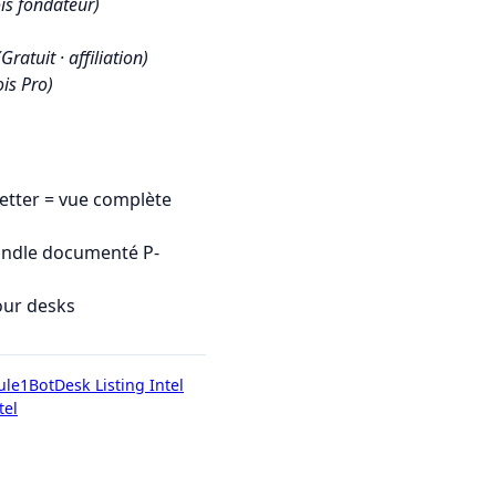
is fondateur)
(Gratuit · affiliation)
is Pro)
tter = vue complète
undle documenté P-
our desks
ule1Bot
Desk Listing Intel
tel