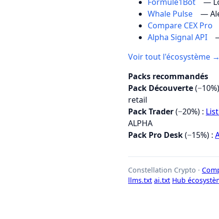
Formule1Bot
— Lo
Whale Pulse
— Al
Compare CEX Pro
Alpha Signal API
—
Voir tout l'écosystème 
Packs recommandés
Pack Découverte
(−10%)
retail
Pack Trader
(−20%) :
Lis
ALPHA
Pack Pro Desk
(−15%) :
A
Constellation Crypto ·
Comp
llms.txt
ai.txt
Hub écosystè