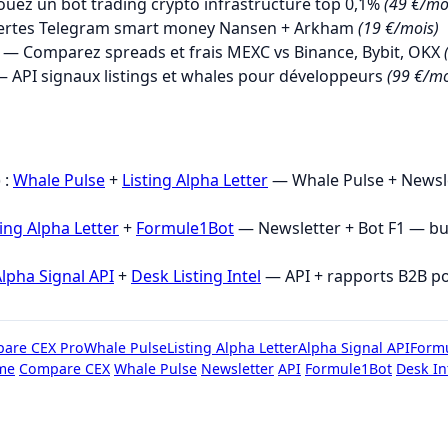
uez un bot trading crypto infrastructure top 0,1%
(49 €/mo
ertes Telegram smart money Nansen + Arkham
(19 €/mois)
— Comparez spreads et frais MEXC vs Binance, Bybit, OKX
 API signaux listings et whales pour développeurs
(99 €/mo
→
 :
Whale Pulse
+
Listing Alpha Letter
— Whale Pulse + Newsle
ting Alpha Letter
+
Formule1Bot
— Newsletter + Bot F1 — b
lpha Signal API
+
Desk Listing Intel
— API + rapports B2B p
are CEX Pro
Whale Pulse
Listing Alpha Letter
Alpha Signal API
Form
me
Compare CEX
Whale Pulse
Newsletter
API
Formule1Bot
Desk In