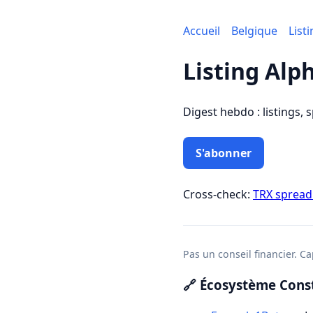
Accueil
Belgique
List
Listing Alp
Digest hebdo : listings, 
S'abonner
Cross-check:
TRX sprea
Pas un conseil financier. Cap
🔗 Écosystème Const