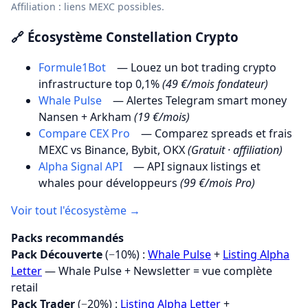
Affiliation : liens MEXC possibles.
🔗 Écosystème Constellation Crypto
Formule1Bot
— Louez un bot trading crypto
infrastructure top 0,1%
(49 €/mois fondateur)
Whale Pulse
— Alertes Telegram smart money
Nansen + Arkham
(19 €/mois)
Compare CEX Pro
— Comparez spreads et frais
MEXC vs Binance, Bybit, OKX
(Gratuit · affiliation)
Alpha Signal API
— API signaux listings et
whales pour développeurs
(99 €/mois Pro)
Voir tout l'écosystème →
Packs recommandés
Pack Découverte
(−10%) :
Whale Pulse
+
Listing Alpha
Letter
— Whale Pulse + Newsletter = vue complète
retail
Pack Trader
(−20%) :
Listing Alpha Letter
+