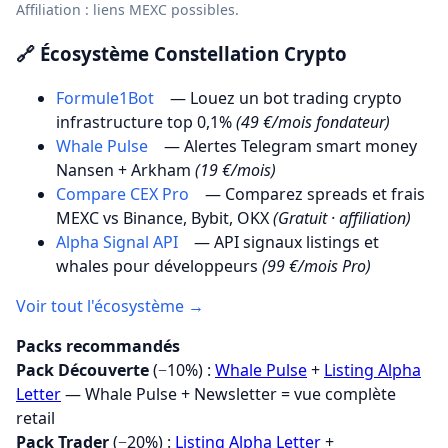
Affiliation : liens MEXC possibles.
🔗 Écosystème Constellation Crypto
Formule1Bot
— Louez un bot trading crypto
infrastructure top 0,1%
(49 €/mois fondateur)
Whale Pulse
— Alertes Telegram smart money
Nansen + Arkham
(19 €/mois)
Compare CEX Pro
— Comparez spreads et frais
MEXC vs Binance, Bybit, OKX
(Gratuit · affiliation)
Alpha Signal API
— API signaux listings et
whales pour développeurs
(99 €/mois Pro)
Voir tout l'écosystème →
Packs recommandés
Pack Découverte
(−10%) :
Whale Pulse
+
Listing Alpha
Letter
— Whale Pulse + Newsletter = vue complète
retail
Pack Trader
(−20%) :
Listing Alpha Letter
+