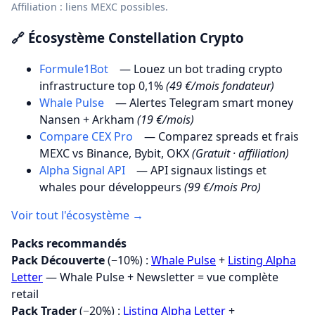
Affiliation : liens MEXC possibles.
🔗 Écosystème Constellation Crypto
Formule1Bot
— Louez un bot trading crypto
infrastructure top 0,1%
(49 €/mois fondateur)
Whale Pulse
— Alertes Telegram smart money
Nansen + Arkham
(19 €/mois)
Compare CEX Pro
— Comparez spreads et frais
MEXC vs Binance, Bybit, OKX
(Gratuit · affiliation)
Alpha Signal API
— API signaux listings et
whales pour développeurs
(99 €/mois Pro)
Voir tout l'écosystème →
Packs recommandés
Pack Découverte
(−10%) :
Whale Pulse
+
Listing Alpha
Letter
— Whale Pulse + Newsletter = vue complète
retail
Pack Trader
(−20%) :
Listing Alpha Letter
+